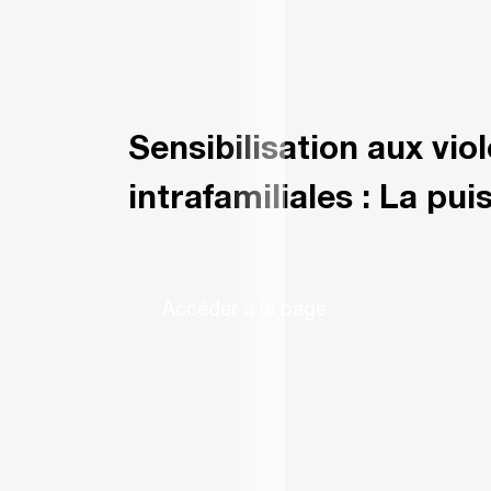
Sensibilisation aux vio
intrafamiliales : La pu
travers nos supports 
Accéder à la page