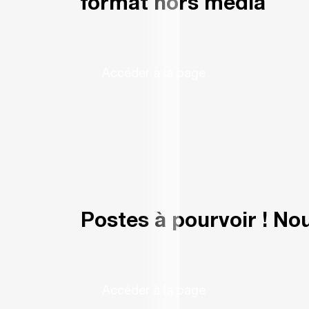
format hors média
Accéder à la page
Postes à pourvoir ! N
Accéder à la page